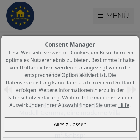
MENÜ
Consent Manager
Diese Webseite verwendet Cookies,um Besuchern ein
optimales Nutzererlebnis zu bieten. Bestimmte Inhalte
von Drittanbietern werden nur angezeigt,wenn die
Objekt 18 von 102
entsprechende Option aktiviert ist. Die
Datenverarbeitung kann dann auch in einem Drittland
Zurück zur Übersicht
erfolgen. Weitere Informationen hierzu in der
Datenschutzerklärung. Weitere Informationen zu den
Entdecken Sie das exklusive
Auswirkungen Ihrer Auswahl finden Sie unter
Hilfe
.
Modell Gemma, eine moderne Villa
mit 3 Schlafzimmern, 2 Bädern und
einer bebauten Fläche von 144
m².&nbsp;