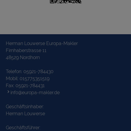
Herman Louwerse Europa-Makler
Firnhaberstrasse 11
48529 Nordhorn
Telefon:
05921-784430
Mobil:
015775351519
Fax: 05921-784431
info@europa-makler.de
Geschäftsinhaber:
Herman Louwerse
Geschäftsführer: