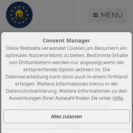
MENÜ
Consent Manager
Diese Webseite verwendet Cookies,um Besuchern ein
optimales Nutzererlebnis zu bieten. Bestimmte Inhalte
von Drittanbietern werden nur angezeigt,wenn die
entsprechende Option aktiviert ist. Die
Objekt 1 von 1
Datenverarbeitung kann dann auch in einem Drittland
erfolgen. Weitere Informationen hierzu in der
Zurück zur Übersicht
Datenschutzerklärung. Weitere Informationen zu den
***Europa-Makler*** Ländliches
Auswirkungen Ihrer Auswahl finden Sie unter
Hilfe
.
und privates Wohnen nur einen
Steinwurf vom Veerse Meer
(Zeeland) und dem Jachthafen
entfernt?