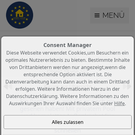
MENÜ
Consent Manager
Diese Webseite verwendet Cookies,um Besuchern ein
optimales Nutzererlebnis zu bieten. Bestimmte Inhalte
von Drittanbietern werden nur angezeigt,wenn die
Objekt 19 von 102
entsprechende Option aktiviert ist. Die
Datenverarbeitung kann dann auch in einem Drittland
Zurück zur Übersicht
erfolgen. Weitere Informationen hierzu in der
Datenschutzerklärung. Weitere Informationen zu den
Ein Penthouse, wie Sie es noch nie
Auswirkungen Ihrer Auswahl finden Sie unter
Hilfe
.
gesehen haben! Mit privatem Pool
und kompletter Außenküche! Für
die „glücklichen Wenigen“ und
schnellen