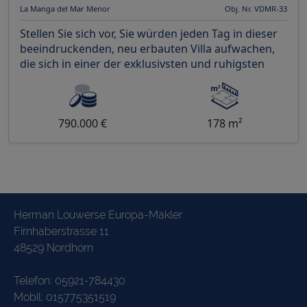
La Manga del Mar Menor
Obj. Nr. VDMR-33
Stellen Sie sich vor, Sie würden jeden Tag in dieser
beeindruckenden, neu erbauten Villa aufwachen,
die sich in einer der exklusivsten und ruhigsten
790.000 €
178 m²
Herman Louwerse Europa-Makler
Firnhaberstrasse 11
48529 Nordhorn
Telefon:
05921-784430
Mobil:
015775351519