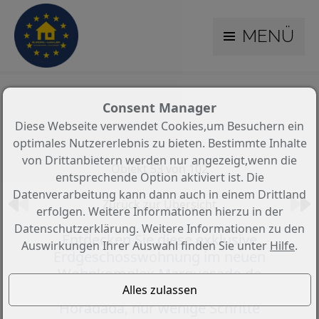
MENÜ
Consent Manager
Diese Webseite verwendet Cookies,um Besuchern ein
optimales Nutzererlebnis zu bieten. Bestimmte Inhalte
von Drittanbietern werden nur angezeigt,wenn die
Objekt 53 von 102
entsprechende Option aktiviert ist. Die
Datenverarbeitung kann dann auch in einem Drittland
Zurück zur Übersicht
erfolgen. Weitere Informationen hierzu in der
Datenschutzerklärung. Weitere Informationen zu den
Entdecken Sie diese exklusive
Auswirkungen Ihrer Auswahl finden Sie unter
Hilfe
.
Erdgeschosswohnung im neuen
Wohnkomplex Marquesado de
Molins, gelegen in Torre de la
Horadada, nur wenige Schritte