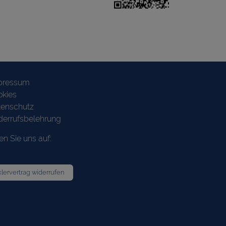
pressum
okies
tenschutz
errufsbelehrung
en Sie uns auf:
lervertrag widerrufen