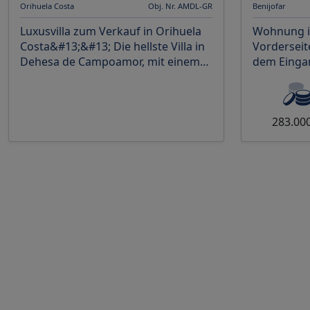
Orihuela Costa
Obj. Nr. AMDL-GR
Benijofar
Luxusvilla zum Verkauf in Orihuela
Wohnung im
Costa&#13;&#13; Die hellste Villa in
Vorderseit
Dehesa de Campoamor, mit einem
dem Eingan
der schönsten und geräumigsten
Schlafzimm
Gärten, mit Son
wovon das
283.00