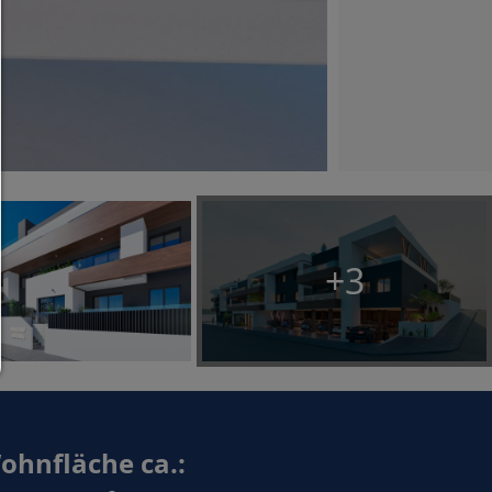
Es werden nur Drittanbieter-Inhalte oder die Coo
Arten zugelassen die Sie in den Checkboxen ange
haben.
Nur notwendiges zulassen:
Es werden nur die technisch notwendigen Cook
zugelassen und keine Drittanbieter-Inhalte.
Sie können Ihre Cookie-Einstellung jederzeit hier ä
Cookie-Details
|
Datenschutz
|
Impressum
+3
zurück
ohnfläche ca.: