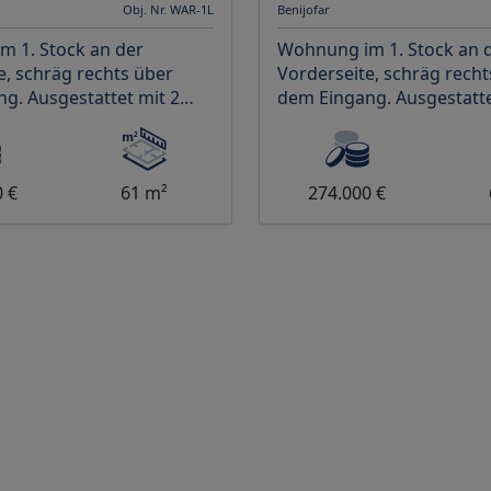
Obj. Nr. WAR-1L
Benijofar
 1. Stock an der
Wohnung im 1. Stock an 
e, schräg rechts über
Vorderseite, schräg recht
g. Ausgestattet mit 2
dem Eingang. Ausgestatte
ern und 2 Bädern,
Schlafzimmern und 2 Bäd
 Hauptschlafzimmer üb
wovon das Hauptschlafz
0 €
61 m²
274.000 €