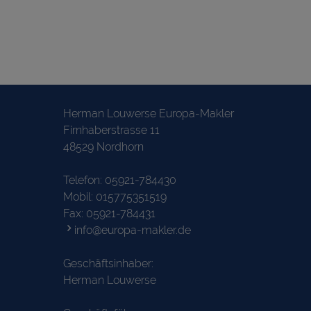
Herman Louwerse Europa-Makler
Firnhaberstrasse 11
48529 Nordhorn
Telefon:
05921-784430
Mobil:
015775351519
Fax: 05921-784431
info@europa-makler.de
Geschäftsinhaber:
Herman Louwerse