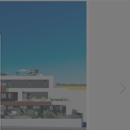
Consent Manager
HILFE
Um fortfahren zu können,müssen Sie eine Cook
Auswahl treffen. Nachfolgend erhalten Sie ein
Erläuterung der verschiedenen Optionen und ih
Bedeutung.
Alles zulassen:
Jedes Cookie wie z.B. Tracking- und Analytische-Co
sowie Drittanbieter-Inhalte.
Auswahl erlauben: