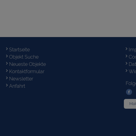
Startseite
Im
Objekt Suche
Co
Neueste Objekte
Da
Kontaktformular
Wid
Newsletter
Folg
Anfahrt
Mak