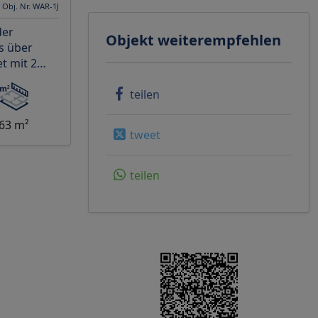
Obj. Nr. WAR-1J
der
Objekt weiterempfehlen
s über
t mit 2
ern,
immer üb
teilen
63 m²
tweet
teilen