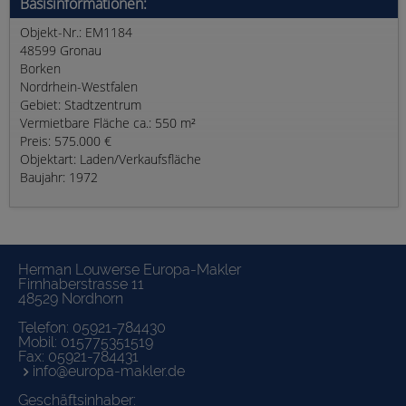
Basisinformationen:
Objekt-Nr.: EM1184
48599 Gronau
Borken
Nordrhein-Westfalen
Gebiet: Stadtzentrum
Vermietbare Fläche ca.: 550 m²
Preis: 575.000 €
Objektart: Laden/Verkaufsfläche
Baujahr: 1972
Herman Louwerse Europa-Makler
Firnhaberstrasse 11
48529 Nordhorn
Telefon:
05921-784430
Mobil:
015775351519
Fax: 05921-784431
info@europa-makler.de
Geschäftsinhaber: