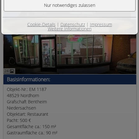
Cookie-Details
|
Datenschutz
|
Impressum
Weitere Informationen
24
Basisinformationen:
Objekt-Nr.: EM 1187
48529 Nordhorn
Grafschaft Bentheim
Niedersachsen
Objektart: Restaurant
Pacht: 500 €
Gesamtfläche ca.: 150 m²
Gastraumfläche ca.: 90 m²