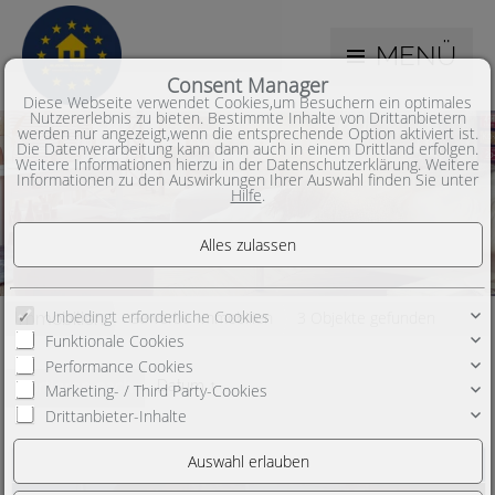
MENÜ
Consent Manager
Diese Webseite verwendet Cookies,um Besuchern ein optimales
Nutzererlebnis zu bieten. Bestimmte Inhalte von Drittanbietern
werden nur angezeigt,wenn die entsprechende Option aktiviert ist.
Die Datenverarbeitung kann dann auch in einem Drittland erfolgen.
Weitere Informationen hierzu in der Datenschutzerklärung. Weitere
Informationen zu den Auswirkungen Ihrer Auswahl finden Sie unter
Hilfe
.
Unbedingt erforderliche Cookies
Gewerbe-Immobilien
3 Objekte gefunden
Immobilien
Funktionale Cookies
Performance Cookies
Sortieren nach
Datum ↑
Marketing- / Third Party-Cookies
Drittanbieter-Inhalte
***Europa-Makler*** Sie möchten Ihr eigenes Unternehmen in Deutschland gründen? Dann nutzen Sie JETZT Ihre Chance mit WILLIAM'S GRILL