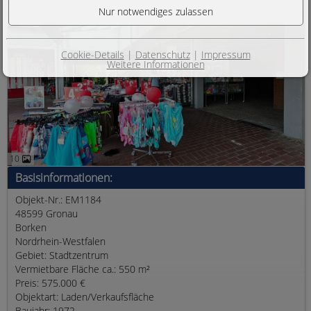
Cookie-Details
|
Datenschutz
|
Impressum
Weitere Informationen
10
Basisinformationen:
Objekt-Nr.: EM1184
48599 Gronau
Borken
Nordrhein-Westfalen
Gebiet: Stadtzentrum
Vermietbare Fläche ca.: 550 m²
Preis: 575.000 €
Objektart: Laden/Verkaufsfläche
Baujahr: 1972