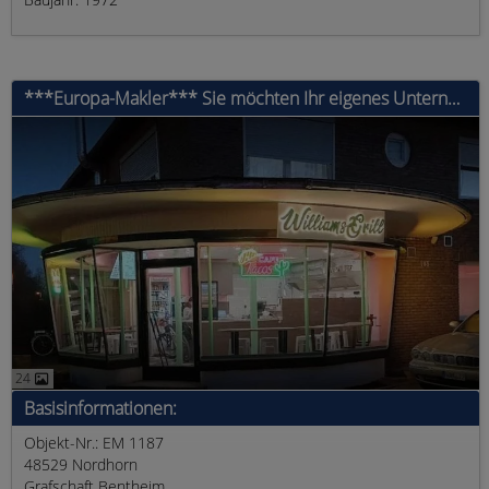
***Europa-Makler*** Sie möchten Ihr eigenes Unternehmen in Deutschland gründen? Dann nutzen Sie JETZT Ihre Chance mit WILLIAM'S GRILL
24
Basisinformationen:
Objekt-Nr.: EM 1187
48529 Nordhorn
Grafschaft Bentheim