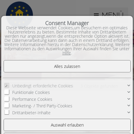
MENÜ
Consent Manager
Diese Webseite verwendet Cookies,um Besuchern ein optimales
Nutzererlebnis zu bieten. Bestimmte Inhalte von Drittanbietern
werden nur angezeigt,wenn die entsprechende Option aktiviert ist.
Die Datenverarbeitung kann dann auch in einem Drittland erfolgen.
Weitere Informationen hierzu in der Datenschutzerklärung. Weitere
Informationen zu den Auswirkungen Ihrer Auswahl finden Sie unter
Hilfe
.
Unbedingt erforderliche Cookies
Gewerbe-Immobilien
3 Objekte gefunden
Immobilien
Funktionale Cookies
Performance Cookies
Sortieren nach
Objekt-Nr. ↑
Marketing- / Third Party-Cookies
Drittanbieter-Inhalte
***Europa-Makler*** vermietetes Gewerbeobjekt in 48599 Gronau