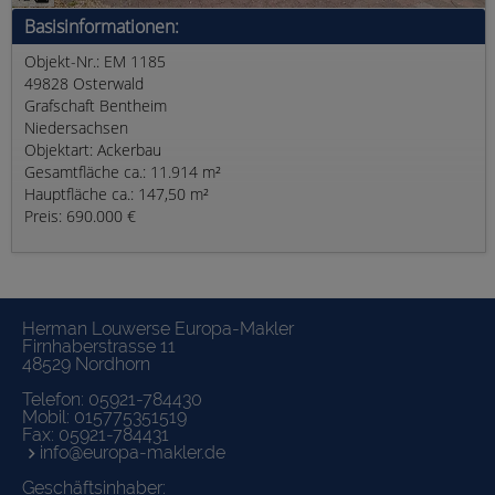
Basisinformationen:
Objekt-Nr.: EM 1185
49828 Osterwald
Grafschaft Bentheim
Niedersachsen
Objektart: Ackerbau
Gesamtfläche ca.: 11.914 m²
Hauptfläche ca.: 147,50 m²
Preis: 690.000 €
Herman Louwerse Europa-Makler
Firnhaberstrasse 11
48529 Nordhorn
Telefon:
05921-784430
Mobil:
015775351519
Fax: 05921-784431
info@europa-makler.de
Geschäftsinhaber: