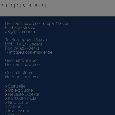
Seite
1
|
2
|
3
|
4
|
5
|
6
|
Herman Louwerse Europa-Makler
Firnhaberstrasse 11
48529 Nordhorn
Telefon:
05921-784430
Mobil:
015775351519
Fax: 05921-784431
info@europa-makler.de
Geschäftsinhaber:
Herman Louwerse
Geschäftsführer:
Herman Louwerse
Startseite
Objekt Suche
Neueste Objekte
Kontaktformular
Newsletter
Anfahrt
Impressum
Cookies