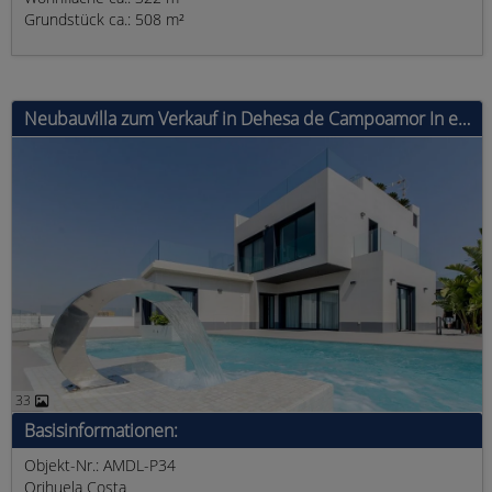
Grundstück ca.: 508 m²
Neubauvilla zum Verkauf in Dehesa de Campoamor In einer großzügigen Umgebung mit fast ganzjährigem Sonnenschein und mit&nbsp;herrlichem
33
Basisinformationen:
Objekt-Nr.: AMDL-P34
Orihuela Costa