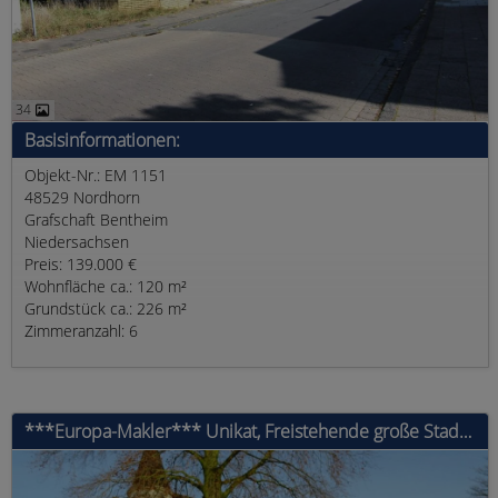
34
Basisinformationen:
Objekt-Nr.: EM 1151
48529 Nordhorn
Grafschaft Bentheim
Niedersachsen
Preis: 139.000 €
Wohnfläche ca.: 120 m²
Grundstück ca.: 226 m²
Zimmeranzahl: 6
***Europa-Makler*** Unikat, Freistehende große Stadtvilla gelegen in zentraler Lage in Schüttorf