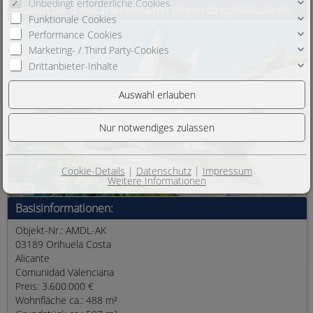
Unbedingt erforderliche Cookies
Haben Sie diese Traumvilla mit einem so spektakulären Design schon einmal gesehen? In der Wohnanlage Amay Deluxe können Sie es finden! Die
Funktionale Cookies
Performance Cookies
Marketing- / Third Party-Cookies
Drittanbieter-Inhalte
Cookie-Details
|
Datenschutz
|
Impressum
Weitere Informationen
7
Basisinformationen:
Objekt-Nr.: AMDL-AK
03189 Orihuela Costa
Alicante
Comunidad Valenciana
Preis: 3.600.000 €
Wohnfläche ca.: 488 m²